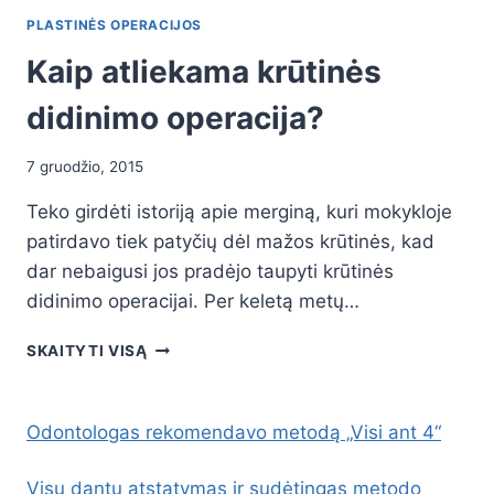
PLASTINĖS OPERACIJOS
Kaip atliekama krūtinės
didinimo operacija?
7 gruodžio, 2015
Teko girdėti istoriją apie merginą, kuri mokykloje
patirdavo tiek patyčių dėl mažos krūtinės, kad
dar nebaigusi jos pradėjo taupyti krūtinės
didinimo operacijai. Per keletą metų…
KAIP
SKAITYTI VISĄ
ATLIEKAMA
KRŪTINĖS
DIDINIMO
Odontologas rekomendavo metodą „Visi ant 4“
OPERACIJA?
Visų dantų atstatymas ir sudėtingas metodo