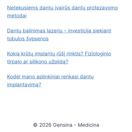
Netekusiems dantų įvairūs dantų protezavomo
metodai
Dantų balinimas lazeriu – investicija siekiant
tobulos šypsenos
Kokią krūtų implantų rūšį rinktis? Fiziologinio
tirpalo ar silikono užpildą?
Kodėl mano aplinkiniai renkasi dantų
implantavimą?
© 2026 Gensina - Medicina