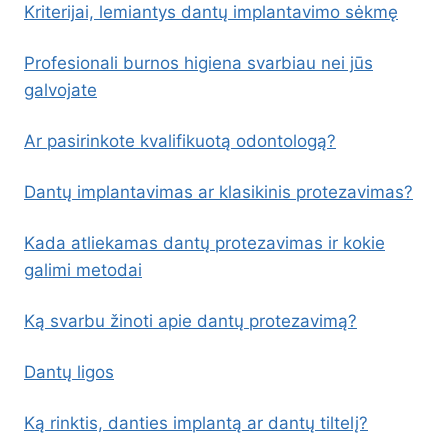
Kriterijai, lemiantys dantų implantavimo sėkmę
Profesionali burnos higiena svarbiau nei jūs
galvojate
Ar pasirinkote kvalifikuotą odontologą?
Dantų implantavimas ar klasikinis protezavimas?
Kada atliekamas dantų protezavimas ir kokie
galimi metodai
Ką svarbu žinoti apie dantų protezavimą?
Dantų ligos
Ką rinktis, danties implantą ar dantų tiltelį?