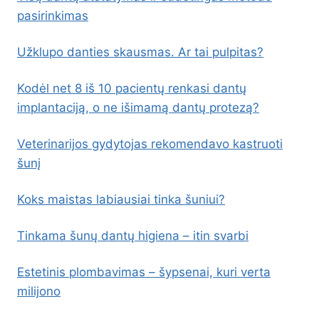
pasirinkimas
Užklupo danties skausmas. Ar tai pulpitas?
Kodėl net 8 iš 10 pacientų renkasi dantų
implantaciją, o ne išimamą dantų protezą?
Veterinarijos gydytojas rekomendavo kastruoti
šunį
Koks maistas labiausiai tinka šuniui?
Tinkama šunų dantų higiena – itin svarbi
Estetinis plombavimas – šypsenai, kuri verta
milijono