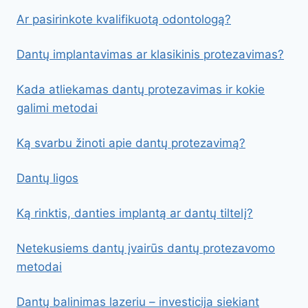
Ar pasirinkote kvalifikuotą odontologą?
Dantų implantavimas ar klasikinis protezavimas?
Kada atliekamas dantų protezavimas ir kokie
galimi metodai
Ką svarbu žinoti apie dantų protezavimą?
Dantų ligos
Ką rinktis, danties implantą ar dantų tiltelį?
Netekusiems dantų įvairūs dantų protezavomo
metodai
Dantų balinimas lazeriu – investicija siekiant