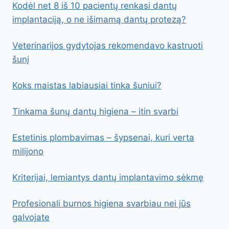
Kodėl net 8 iš 10 pacientų renkasi dantų
implantaciją, o ne išimamą dantų protezą?
Veterinarijos gydytojas rekomendavo kastruoti
šunį
Koks maistas labiausiai tinka šuniui?
Tinkama šunų dantų higiena – itin svarbi
Estetinis plombavimas – šypsenai, kuri verta
milijono
Kriterijai, lemiantys dantų implantavimo sėkmę
Profesionali burnos higiena svarbiau nei jūs
galvojate