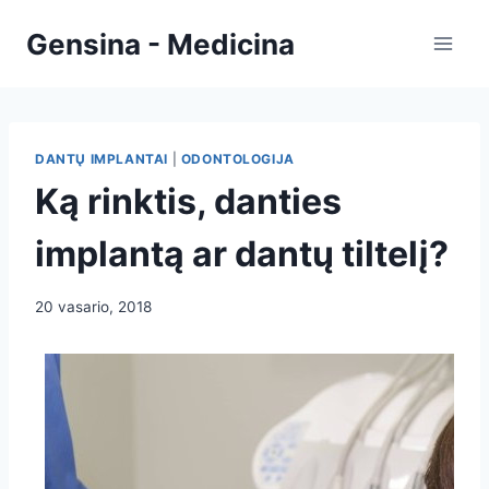
Skip
Gensina - Medicina
to
content
DANTŲ IMPLANTAI
|
ODONTOLOGIJA
Ką rinktis, danties
implantą ar dantų tiltelį?
20 vasario, 2018