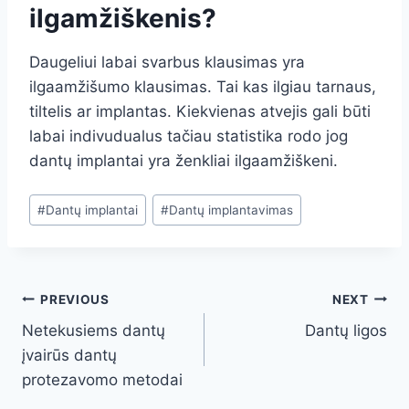
ilgamžiškenis?
Daugeliui labai svarbus klausimas yra
ilgaamžišumo klausimas. Tai kas ilgiau tarnaus,
tiltelis ar implantas. Kiekvienas atvejis gali būti
labai indivudualus tačiau statistika rodo jog
dantų implantai yra ženkliai ilgaamžiškeni.
Post
#
Dantų implantai
#
Dantų implantavimas
Tags:
Navigacija
PREVIOUS
NEXT
Netekusiems dantų
Dantų ligos
tarp
įvairūs dantų
įrašų
protezavomo metodai