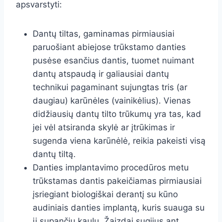
apsvarstyti:
Dantų tiltas, gaminamas pirmiausiai
paruošiant abiejose trūkstamo danties
pusėse esančius dantis, tuomet nuimant
dantų atspaudą ir galiausiai dantų
technikui pagaminant sujungtas tris (ar
daugiau) karūnėles (vainikėlius). Vienas
didžiausių dantų tilto trūkumų yra tas, kad
jei vėl atsiranda skylė ar įtrūkimas ir
sugenda viena karūnėlė, reikia pakeisti visą
dantų tiltą.
Danties implantavimo procedūros metu
trūkstamas dantis pakeičiamas pirmiausiai
įsriegiant biologiškai derantį su kūno
audiniais danties implantą, kuris suauga su
jį supančiu kaulu. Žaizdai sugijus ant