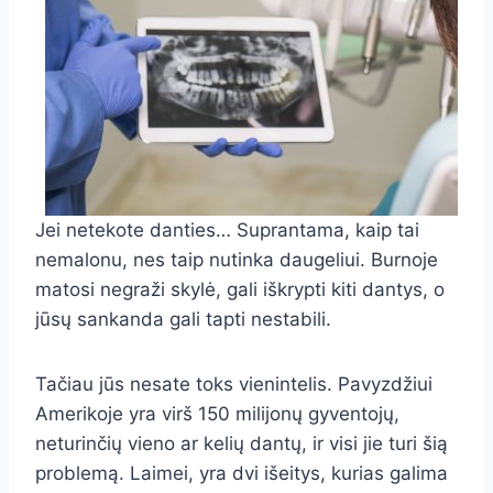
Jei netekote danties… Suprantama, kaip tai
nemalonu, nes taip nutinka daugeliui. Burnoje
matosi negraži skylė, gali iškrypti kiti dantys, o
jūsų sankanda gali tapti nestabili.
Tačiau jūs nesate toks vienintelis. Pavyzdžiui
Amerikoje yra virš 150 milijonų gyventojų,
neturinčių vieno ar kelių dantų, ir visi jie turi šią
problemą. Laimei, yra dvi išeitys, kurias galima