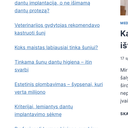
dantų implantaciją, o ne išimamą
dantų protezą?
MED
Veterinarijos gydytojas rekomendavo
K
kastruoti šunį
i
Koks maistas labiausiai tinka šuniui?
17 s
Tinkama šunų dantų higiena – itin
svarbi
Mir
šal
Estetinis plombavimas – šypsenai, kuri
šir
verta milijono
nep
įva
Kriterijai, lemiantys dantų
SKA
implantavimo sėkmę