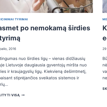
ICININIAI TYRIMAI
ME
asmet po nemokamą širdies
K
štyrimą
e
palio, 2016
29
tingumas nuo širdies ligų – vienas didžiausių
Bū
yje Lietuvoje daugiausia gyventojų miršta nuo
nė
dies ir kraujagyslių ligų. Kiekvieną dešimtmetį,
va
aisant stiprėjančios sveikatos sistemos ir
ne
irių…
SK
KASMET
ITYTI VISĄ
PO
NEMOKAMĄ