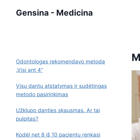
Skip
Gensina - Medicina
to
content
M
Odontologas rekomendavo metodą
„Visi ant 4“
Visų dantų atstatymas ir sudėtingas
metodo pasirinkimas
Užklupo danties skausmas. Ar tai
pulpitas?
Kodėl net 8 iš 10 pacientų renkasi