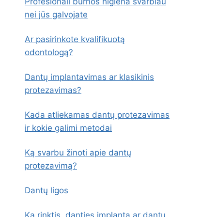
Profesionali burnos higiena svarbiau
nei jūs galvojate
Ar pasirinkote kvalifikuotą
odontologą?
Dantų implantavimas ar klasikinis
protezavimas?
Kada atliekamas dantų protezavimas
ir kokie galimi metodai
Ką svarbu žinoti apie dantų
protezavimą?
Dantų ligos
Ką rinktis, danties implantą ar dantų