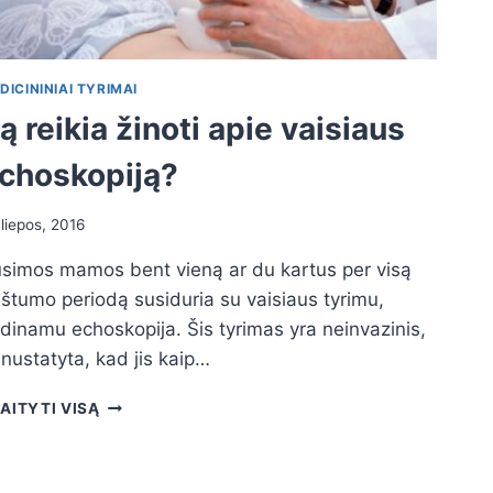
DICININIAI TYRIMAI
ą reikia žinoti apie vaisiaus
choskopiją?
 liepos, 2016
simos mamos bent vieną ar du kartus per visą
štumo periodą susiduria su vaisiaus tyrimu,
dinamu echoskopija. Šis tyrimas yra neinvazinis,
nustatyta, kad jis kaip…
KĄ
AITYTI VISĄ
REIKIA
ŽINOTI
APIE