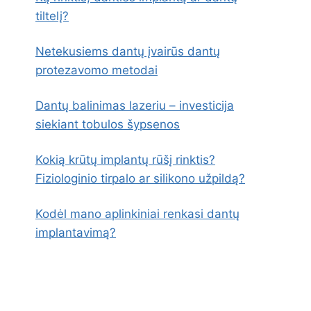
tiltelį?
Netekusiems dantų įvairūs dantų
protezavomo metodai
Dantų balinimas lazeriu – investicija
siekiant tobulos šypsenos
Kokią krūtų implantų rūšį rinktis?
Fiziologinio tirpalo ar silikono užpildą?
Kodėl mano aplinkiniai renkasi dantų
implantavimą?